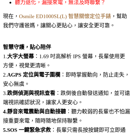
聽力退化，漏接來電，無法及時聯繫？
現在，
Osmile ED1000SL(L) 智慧關懷定位手錶
，幫助
我們守護爸媽，讓關心更貼心，讓安全更可靠。
智慧守護，貼心陪伴
1.
大字大螢幕
：1.69 吋高解析 IPS 螢幕，長輩使用更
方便，視覺更清晰。
2.
AGPS 定位與電子圍欄
：即時掌握動向，防止走失，
安心無虞。
3.
跌倒偵測與視訊查看
：跌倒後自動發送通知，並可遠
端視訊確認狀況，讓家人更安心。
4.靜音來電震動與自動接聽
：聽力較弱的長輩也不怕漏
接重要來電，隨時隨地保持聯繫。
5.SOS 一鍵緊急求救
：長輩只需長按按鍵即可立即通