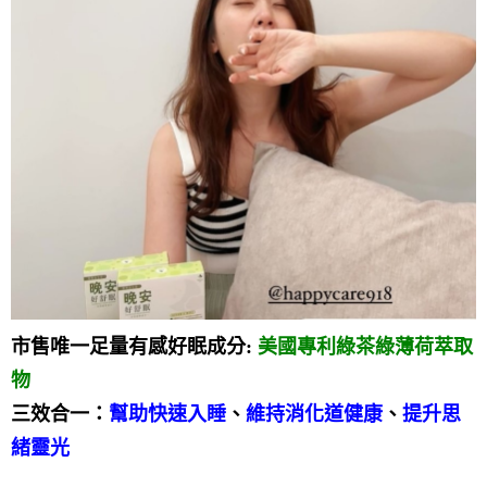
市售唯一足量有感好眠成分:
美國專利綠茶綠薄荷萃取
物
三效合一：
幫助快速入睡
、
維持消化道健康
、
提升思
緒靈光