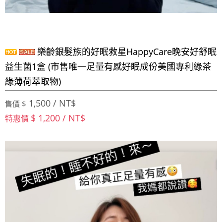
樂齡銀髮族的好眠救星HappyCare晚安好舒眠
益生菌1盒 (市售唯一足量有感好眠成份美國專利綠茶
綠薄荷萃取物)
1,500 / NT$
售價 $
$ 1,200 / NT$
特惠價