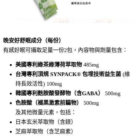
晚安好舒眠成分（每份）
有感好眠可攝取足量一份2包，內容物與劑量包含：
美國專利綠茶綠薄荷萃取物
485mg
台灣專利頂規 SYNPACK® 包埋技術益生菌
(維
持長效活性) 100mg
韓國專利麩胺酸發酵物（含GABA）
500mg
色胺酸（褪黑激素前驅物）
500mg
及其他微量元素，包括：
日本玄米萃取物（含鎂）
芝麻萃取物（含芝麻素）