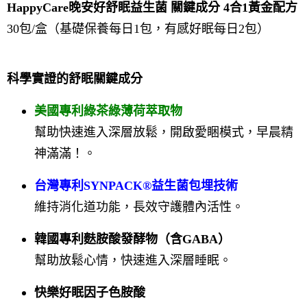
HappyCare晚安好舒眠益生菌
關鍵成分 4合1黃金配方
30包/盒（基礎保養每日1包，有感好眠每日2包）
科學實證的舒眠關鍵成分
美國專利綠茶綠薄荷萃取物
幫助快速進入深層放鬆，開啟愛睏模式，
早晨精
神滿滿！
。
台灣專利SYNPACK®益生菌包埋技術
維持消化道功能，長效守護體內活性。
韓國專利麩胺酸發酵物（含GABA）
幫助放鬆心情，快速進入深層睡眠。
快樂好眠因子色胺酸