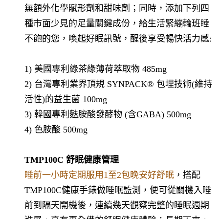
無額外化學賦形劑和甜味劑；同時，添加下列四
種市面少見的足量關鍵成份，給生活緊繃輪班睡
不飽的您，喚起好眠訊號，醒後享受暢快活力感:
1) 美國專利綠茶綠薄荷萃取物 485mg
2) 台灣專利業界頂規 SYNPACK® 包埋技術(維持
活性)的益生菌 100mg
3) 韓國專利麩胺酸發酵物 (含GABA) 500mg
4) 色胺酸 500mg
TMP100C 舒眠健康管理
睡前一小時定期服用1至2包晚安好舒眠
，搭配
TMP100C健康手錶做睡眠監測，便可從關機入睡
前到隔天開機後，連續幾天觀察完整的睡眠週期