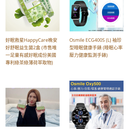
好眠救星HappyCare晚安
Osmile ECG400S (L) 袖珍
好舒眠益生菌2盒 (市售唯
型睡眠健康手錶 (睡眠心率
一足量有感好眠成份美國
壓力健康監測手錶)
專利綠茶綠薄荷萃取物)