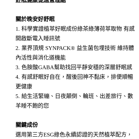
舒眠健康促進管理組
關於晚安好舒眠
1. 科學實證植萃好眠成份綠茶綠薄荷萃取物 有感
開啟斷電入睡訊號
2. 業界頂規 SYNPACK® 益生菌包埋技術 維持體
內活性與消化道機能
3. 色胺酸GABA幫助找回平靜安穩的深層舒眠感
4. 有感舒眠好自在，醒後回神不黏床，排便順暢
更健康
5. 給生活緊繃、日夜顛倒、輪班、出差旅行、數
羊睡不飽的您
關鍵成份
選用第三方ESG綠色永續認證的天然植萃配方，