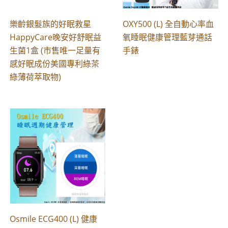
樂齡銀髮族的好眠救星
OXY500 (L) 全自動心率血
HappyCare晚安好舒眠益
氧睡眠健康管理藍芽通話
生菌1盒 (市售唯一足量有
手錶
感好眠成份美國專利綠茶
綠薄荷萃取物)
Osmile ECG400 (L) 健康