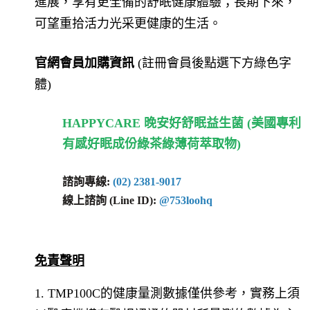
進展，享有更全備的舒眠健康體驗；長期下來，
可望重拾活力光采更健康的生活。
官網會員加購資訊
(註冊會員後點選下方綠色字
體)
HAPPYCARE 晚安好舒眠益生菌 (美國專利
有感好眠成份綠茶綠薄荷萃取物)
諮詢專線:
(02) 2381-9017
線上諮詢 (Line ID):
@753loohq
免責聲明
1. TMP100C的健康量測數據僅供參考，實務上須