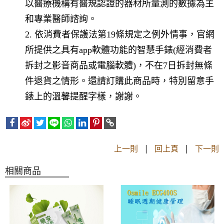
以醫療機構有醫規認證的器材所量測的數據為主
和專業醫師諮詢。
2. 依消費者保護法第19條規定之例外情事，官網
所提供之具有app軟體功能的智慧手錶(經消費者
拆封之影音商品或電腦軟體)，不在7日拆封無條
件退貨之情形。還請訂購此商品時，特別留意手
錶上的溫馨提醒字樣，謝謝。
上一則
|
回上頁
|
下一則
相關商品