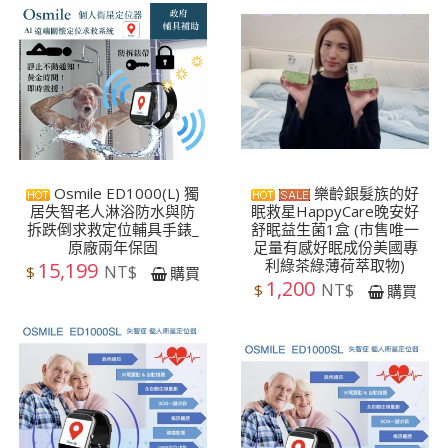
Osmile ED1000(L) 獨
樂齡銀髮族的好
居失智老人淋浴防水與防
眠救星HappyCare晚安好
拆跌倒求救定位輔具手錶_
舒眠益生菌1盒 (市售唯一
原廠兩年保固
足量有感好眠成份美國專
利綠茶綠薄荷萃取物)
15,199
NT$
$
購買
1,200
NT$
$
購買