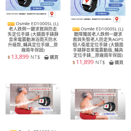
Osmile ED1000SL (L)
老人跌倒一鍵求救與防走
Osmile ED1000SL (L)
失定位手錶 (大鏡面手錶靜
聽障獨居老人跌倒一鍵求
音來電震動淋浴雨天防水
救與失智老人防走失AGPS
升級款_輔具定位手錶__原
個人衛星定位手錶 (大鏡面
廠兩年保固)
手錶靜音來電震動版_輔具
定位手錶__原廠兩年保固)
13,899
NT$
$
購買
11,899
NT$
$
購買