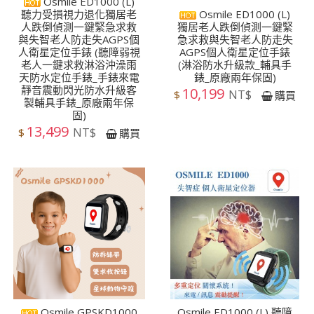
Osmile ED1000 (L)
聽力受損視力退化獨居老
Osmile ED1000 (L)
人跌倒偵測一鍵緊急求救
獨居老人跌倒偵測一鍵緊
與失智老人防走失AGPS個
急求救與失智老人防走失
人衛星定位手錶 (聽障弱視
AGPS個人衛星定位手錶
老人一鍵求救淋浴沖澡雨
(淋浴防水升級款_輔具手
天防水定位手錶_手錶來電
錶_原廠兩年保固)
靜音震動閃光防水升級客
10,199
NT$
$
購買
製輔具手錶_原廠兩年保
固)
13,499
NT$
$
購買
Osmile GPSKD1000
Osmile ED1000 (L) 聽障