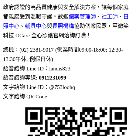
政府認證的高品質健康與安全解決方案，讓每個家庭
都能感受到溫暖守護。
歡迎
個案管理師
、
社工師
、
日
照中心
、
輔具中心
與
長照機構
協助個案民眾，至微笑
科技 OCare 全心照護官網洽詢訂購！
總機：(02) 2381-9017 (營業時間09:00-18:00; 12:30-
13:30午休; 例假日休)
語音諮詢 Line ID：landis823
語音諮詢專線:
0912231099
文字諮詢 Line ID：@753loohq
文字諮詢 QR Code