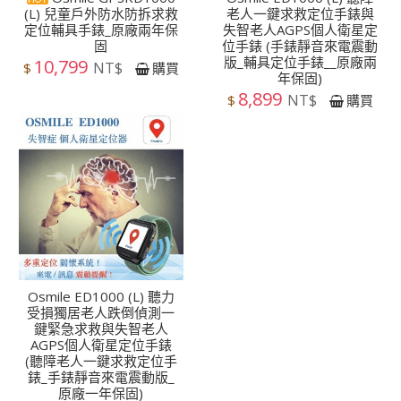
(L) 兒童戶外防水防拆求救
老人一鍵求救定位手錶與
定位輔具手錶_原廠兩年保
失智老人AGPS個人衛星定
固
位手錶 (手錶靜音來電震動
版_輔具定位手錶__原廠兩
10,799
NT$
$
購買
年保固)
8,899
NT$
$
購買
Osmile ED1000 (L) 聽力
受損獨居老人跌倒偵測一
鍵緊急求救與失智老人
AGPS個人衛星定位手錶
(聽障老人一鍵求救定位手
錶_手錶靜音來電震動版_
原廠一年保固)