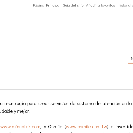
Página Principal
Guía del sitio
Añadir a favoritos
Historial
tecnología para crear servicios de sistema de atención en la n
udable y mejor.
(
www.minnotek.com
) y Osmile (
www.osmile.com.tw
) e inverti