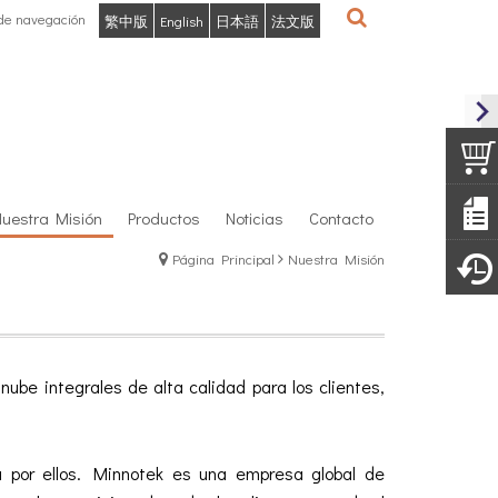
 de navegación
繁中版
English
日本語
法文版
Nuestra Misión
Productos
Noticias
Contacto
Página Principal
Nuestra Misión
ube integrales de alta calidad para los clientes,
da por ellos. Minnotek es una empresa global de