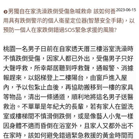
2023-06-15
男獨自在家洗澡跌倒受傷急喊救命 該如何善
用具有跌倒警示的個人衛星定位器(智慧安全手錶)，以
預防一個人在家跌倒錯過SOS緊急求援的風險?
桃園一名男子日前在自家透天厝三樓浴室洗澡時
不慎跌倒受傷，因家人都已外出，受傷男子只好
大聲呼救，所幸鄰居聽到呼救聲，通報警、消據
報趕來，以鋁梯登上二樓陽台，由窗戶進入屋
內，予以包紮止血後，再協助搬移到一樓的家具
等物品，清出一條通道，順利地將這名男子送醫
救治。不單單是年紀大的長輩，若有家人在盥洗
室或樓梯間不慎滑倒跌倒，或是像藝人小鬼一樣
因身體不適而昏倒在浴室外，且家人又都外出不
在家時，該如何避免錯過緊急救援的黃金時間而