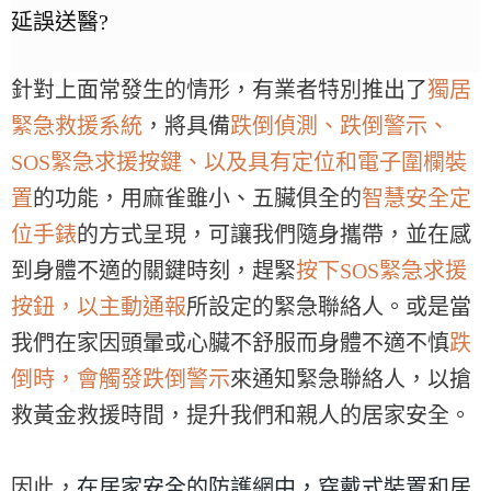
延誤送醫?
針對上面常發生的情形，有業者特別推出了
獨居
緊急救援系統
，將具備
跌倒偵測、跌倒警示、
SOS緊急求援按鍵、以及具有定位和電子圍欄裝
置
的功能，用麻雀雖小、五臟俱全的
智慧安全定
位手錶
的方式呈現，可讓我們隨身攜帶，並在感
到身體不適的關鍵時刻，趕緊
按下SOS緊急求援
按鈕，以主動通報
所設定的緊急聯絡人。或是當
我們在家因頭暈或心臟不舒服而身體不適不慎
跌
倒時，會觸發跌倒警示
來通知緊急聯絡人，以搶
救黃金救援時間，提升我們和親人的居家安全。
因此，
在居家安全的防護網中，穿戴式裝置和居