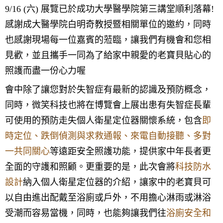
9/16 (六) 展覽已於成功大學醫學院第三講堂順利落幕!
感謝成大醫學院白明奇教授暨相關單位的邀約，同時
也感謝現場每一位嘉賓的蒞臨，讓我們有機會和您相
見歡，並且攜手一同為了給家中親愛的老寶貝貼心的
照護而盡一份心力喔
會中除了讓您對於失智症有最新的認識及預防概念，
同時，微笑科技也將在博覽會上展出患有失智症長輩
可使用的預防走失個人衛星定位器關懷系統，包含
即
時定位、跌倒偵測與求救通報、來電自動接聽、多對
一共同關心
等遠距安全照護功能，提供家中年長者更
全面的守護和照顧。更重要的是，此次會將
科技防水
設計
納入個人衛星定位器的介紹，讓家中的老寶貝可
以自由進出配戴至浴廁或戶外，不用擔心淋雨或淋浴
受潮而容易當機，同時，也能夠讓我們往
浴廁安全和