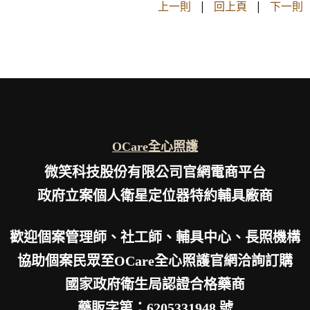
上一則
|
回上頁
|
下一則
OCare全心照護
微笑科技股份有限公司官網電商平台
政府立案個人衛星定位器特約輔具廠商
歡迎個案管理師、社工師、輔具中心、長照機構
協助個案民眾至OCare全心照護官網洽詢訂購
國家政府衛生局認證合格藥商
藥販字第：6205331948 號