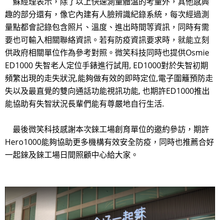
蘇經理表示，除了以上快速測量體溫的考量外，其他感興
趣的部分還有，像它內建有人臉辨識紀錄系統，每次經過測
量點都會記錄包含照片、溫度、進出時間等資訊，同時有需
要也可輸入相關聯絡資訊。若有防疫資訊要求時，就能立刻
供政府相關單位作為參考對照。微笑科技同時也提供Osmie
ED1000 失智老人定位手錶進行試用, ED1000對於失智初期
頻繁出現的走失狀況,能夠做有效的即時定位,電子圍籬預防走
失以及最直覺的雙向通話功能視訊功能, 也期許ED1000推出
能協助有失智狀況長輩們能有尊嚴地自行生活.
最後微笑科技感謝本次錸工場創育單位的邀約參訪，期許
Hero1000能夠協助更多機構有效安全防疫，同時也推薦合好
一起錸及錸工場日間照顧中心給大家。