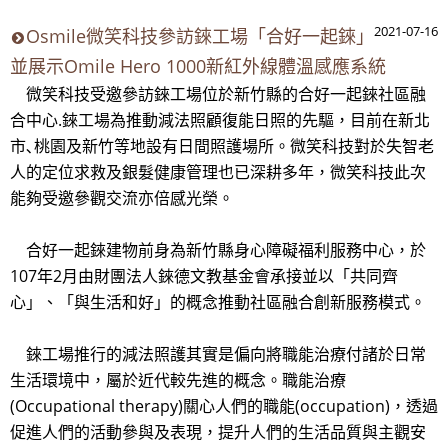
2021-07-16
Osmile微笑科技參訪錸工場「合好一起錸」
並展示Omile Hero 1000新紅外線體溫感應系統
微笑科技受邀參訪錸工場位於新竹縣的合好一起錸社區融
合中心.錸工場為推動減法照顧復能日照的先驅，目前在新北
市､桃園及新竹等地設有日間照護場所。微笑科技對於失智老
人的定位求救及銀髮健康管理也已深耕多年，微笑科技此次
能夠受邀參觀交流亦倍感光榮。
合好一起錸建物前身為新竹縣身心障礙福利服務中心，於
107年2月由財團法人錸德文教基金會承接並以「共同齊
心」、「與生活和好」的概念推動社區融合創新服務模式。
錸工場推行的減法照護其實是偏向將職能治療付諸於日常
生活環境中，屬於近代較先進的概念。職能治療
(Occupational therapy)關心人們的職能(occupation)，透過
促進人們的活動參與及表現，提升人們的生活品質與主觀安