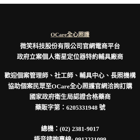
OCare全心照護
微笑科技股份有限公司官網電商平台
政府立案個人衛星定位器特約輔具廠商
歡迎個案管理師、社工師、輔具中心、長照機構
協助個案民眾至OCare全心照護官網洽詢訂購
國家政府衛生局認證合格藥商
藥販字第：6205331948 號
總機：(02) 2381-9017
語音諮詢專線: 0912231099