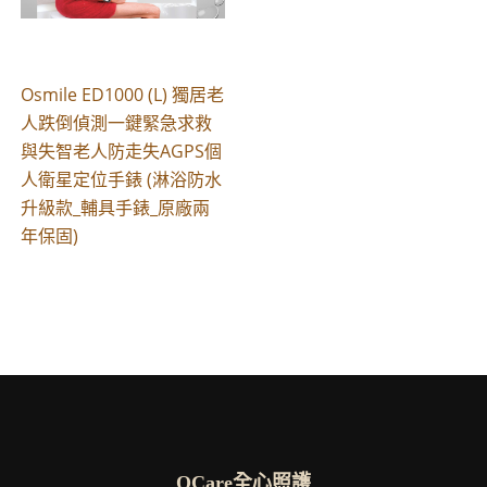
Osmile ED1000 (L) 獨居老
人跌倒偵測一鍵緊急求救
與失智老人防走失AGPS個
人衛星定位手錶 (淋浴防水
升級款_輔具手錶_原廠兩
年保固)
OCare全心照護