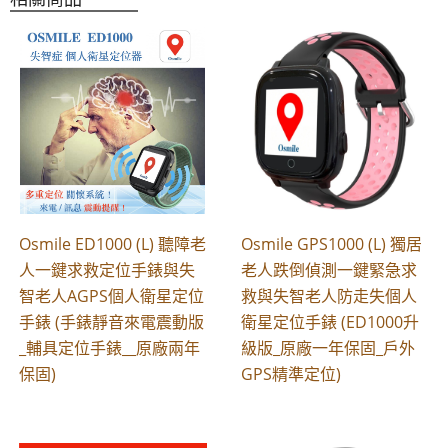
Osmile ED1000 (L) 聽障老
Osmile GPS1000 (L) 獨居
人一鍵求救定位手錶與失
老人跌倒偵測一鍵緊急求
智老人AGPS個人衛星定位
救與失智老人防走失個人
手錶 (手錶靜音來電震動版
衛星定位手錶 (ED1000升
_輔具定位手錶__原廠兩年
級版_原廠一年保固_戶外
保固)
GPS精準定位)