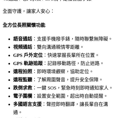
全面守護，讓家人安心：
全方位長照關懷功能
語音通話
：支援手機撥手錶，隨時聯繫無障礙。
視頻通話
：雙向溝通親情零距離。
GPS 戶外定位
：快速掌握長輩所在位置。
GPS 軌跡追蹤
：記錄移動路徑，防止迷路。
遠程拍照
：即時環境觀察，協助定位。
遠程監聽
：了解周圍聲音，提升安全保障。
跌倒求救
：一鍵 SOS，緊急時刻即時通知家人。
電子圍欄
：設置安全範圍，超出時自動提醒。
多國語言支援
：聲控即時翻譯，讓長輩自在溝
通。