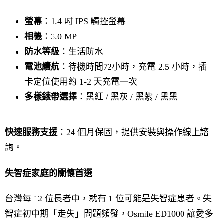
螢幕
：1.4 吋 IPS 觸控螢幕
相機
：3.0 MP
防水等級
：生活防水
電池續航
：待機時間72小時，充電 2.5 小時，插
卡定位使用約 1-2 天充電一次
多樣錶帶選擇
：黑紅 / 黑灰 / 黑紫 / 黑黑
快速服務支援
：24 個月保固，提供安裝與操作線上諮
詢。
失智症家庭的關懷首選
台灣每 12 位長者中，就有 1 位可能是失智症患者。失
智症初中期「走失」問題頻發，Osmile ED1000 讓愛多