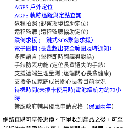
AGPS 戶外
定位
AGPS
軌跡追蹤與定點查詢
遠程拍照
(
觀察環境協助定位）
遠程監聽
(
遠程監聽協助定位）
跌倒求援
(
一鍵式
SOS
緊急求援）
電子圍欄
(
長輩超出安全範圍及時通知）
多國語言
(
聲控即時翻譯與對話
)
手錶防丟功能
(
定位長輩遺失的手錶）
支援遠端生理量測 (遠端關心長輩健康)
支援多位家庭成員關心長者目前狀況
待機時間(未插卡使用時)電池續航力約72小
時
響應政府輔具優惠申請資格（
保固兩年
）
網路直購可享優惠價。下單收到產品之後，可至