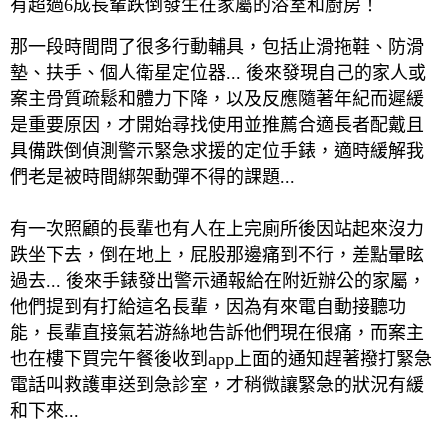
有超過6成長輩跌倒發生在家屬的浴室和廚房！
那一段時間問了很多行動輔具，包括止滑拖鞋、防滑
墊、扶手、個人衛星定位器... 後來發現自己的家人或
案主骨質疏鬆和體力下降，以及反應隨著年紀而遲緩
是重要原因，才開始尋找使用並推薦合適長者配戴且
具備跌倒偵測警示緊急求援的定位手錶，適時緩解我
們老是被時間綁架動彈不得的課題...
有一次照顧的長輩也有人在上完廁所後因站起來沒力
跌坐下去，倒在地上，屁股那邊痛到不行，差點暈眩
過去... 後來手錶發出警示通報給在附近辦公的家屬，
他們提到有打給這名長輩，因為有來電自動接聽功
能，長輩直接氣若游絲地告訴他們現在很痛，而案主
也在樓下買完午餐後收到app上面的通知趕著撥打緊急
電話叫救護車送到急診室，才稍微讓緊急的狀況有緩
和下來...