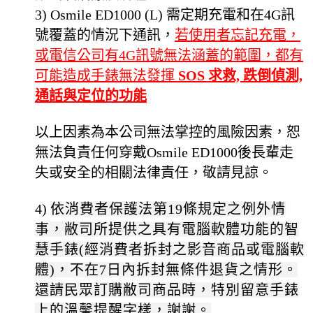
3)
Osmile ED1000 (L) 需定期充電和在
4G
訊
號覆蓋的情況下通訊，
若使用者忘記充電，
或電信公司有
4G
訊號無法涵蓋的範圍，都有
可能造成手錶無法發揮
SOS 求救, 跌倒偵測,
通話與定位的功能
以上因素為本公司無法掌控的風險因素，恕
無法負責任何穿戴
Osmile ED1000後長輩
走
失或安全的相關法律責任，敬請見諒。
4)
依消費者保護法第19條規定之例外情
事，敝司所提供之具有電腦軟體功能的智
慧手錶(經消費者拆封之影音商品或電腦軟
體)，不在7日內拆封無條件退貨之情形。
還請民眾訂購敝司商品時，特別留意手錶
上的溫馨提醒字樣，謝謝。