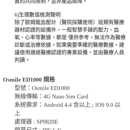
置的共同限制，
並非產品故障。
6)
生理數值檢測聲明
除了歐姆龍血壓計（醫院採購使用）這類有醫療
器材認證的設備外，
一般智慧手錶的壓力、血
氧、心率等數據，都是 僅供參考，無法作為醫療
診斷或治療依據。
如果需要準確的醫療數據，建
議使用通過醫療認證的專業設備，
並由醫療人員
判讀。
Osmile ED1000
規格
型號：
Osmile ED1000
無線傳輸：
4G Nano Sim Card
系統需求：
Android 4.4
含以上
; IOS 9.0
以
上
處理器
: SP9820E
瑩幕尺寸
: IPS 1.4’