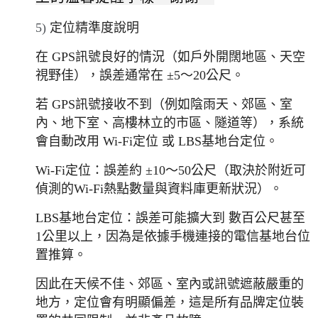
5)
定位精準度說明
在 GPS訊號良好的情況（如戶外開闊地區、天空
視野佳），
誤差通常在 ±5～20公尺。
若 GPS訊號接收不到（例如陰雨天、郊區、室
內、地下室、
高樓林立的市區、隧道等），系統
會自動改用 Wi-Fi定位 或 LBS基地台定位。
Wi-Fi定位：誤差約 ±10～50公尺（取決於附近可
偵測的Wi-
Fi熱點數量與資料庫更新狀況）。
LBS基地台定位：誤差可能擴大到 數百公尺甚至
1公里以上，
因為是依據手機連接的電信基地台位
置推算。
因此在天候不佳、郊區、室內或訊號遮蔽嚴重的
地方，
定位會有明顯偏差，這是所有品牌定位裝