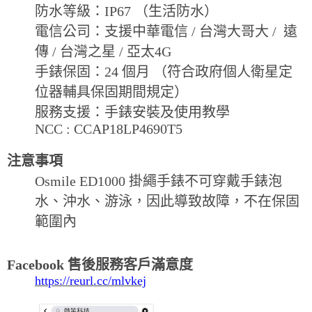
防水等級：
IP67
（生活防水）
電信公司：支援中華電信 /
台灣大哥大 /
遠
傳 / 台灣之星
/
亞太
4G
手錶保固：
24
個月
（符合政府個人衛星定
位器輔具保固期間規定）
服務支援：手錶安裝及使用教學
NCC : CCAP18LP4690T5
注意事項
Osmile ED1000
掛繩
手錶
不可穿戴手錶泡
水、沖水、游泳，
因此導致故障，不在保固
範圍內
Facebook 售後服務客戶滿意度
https://reurl.cc/mlvkej