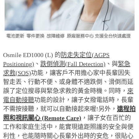
Osmile ED1000 (L)
的
防走失定位(AGPS
Positioning)
、
跌倒偵測(Fall Detection)
、與
緊急
求救(SOS)
功能，讓客戶不用擔心家中長輩因失
智走丟、行動不便、或身體不適跌倒、滑倒而延
誤了定位搜尋與緊急求救的黃金時機。同時，
來
電自動接聽
功能的設計，讓子女撥電話時，長輩
不需按接聽，就可以自動接起來喔!另外，
遠程拍
照和視訊關心 (Remote Care)
，讓子女在百忙的
工作和家庭生活中，能實現遠距照護的安全與便
利性，也能隨時關心長輩外出時的安危，很貼心