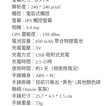
解析度：
240 * 240 pixel
觸控：電容式觸控
瑩幕
: IPS
觸控瑩幕
相機：
3.0 mp
GPS
靈敏度
: - 159 dBm
電池容量：
650 mAh
聚合物鋰電池
充電電壓：
5V
充電方式：
USB
吸附式充電
充電時間：
2.5
小時
使用時間：約
3
天（視使用情況）
手錶機身：
ABS + PC
手錶掛繩：目前只推出 “黑色” (其他顏色請
聯絡 Osmile 客製）
手錶尺寸：
25.7 * 4.1 * 1.5 cm
手錶重量：
53g