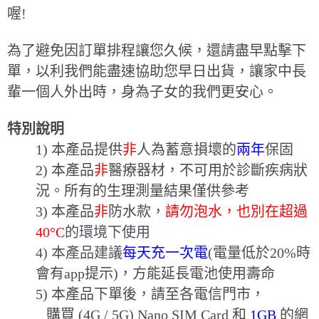
喔!
為了避免因訂單排程讓您久候，還請盡早點擊下
單，以利我們能盡速協助您早日出貨，讓家中長
輩一個人外出時，身為子女的我們更安心。
特別說明
1)
本產品提供
非
人為蓄意損壞的
兩年
保固
2) 本產品
非
醫療器材，不可用於診斷疾病狀
況。所有的生理測量結果僅供參考
3) 本產品
非
防水款，
請勿泡水，也別在超過
40
°C
的環境下使用
4) 本產品建議
每天充一次電
(電量低於20%時
會有app提示)，方能延長電池使用壽命
5) 本產品下單後，請至各電信門市，
購買 (4G / 5G) Nano SIM Card 和
1GB
的網