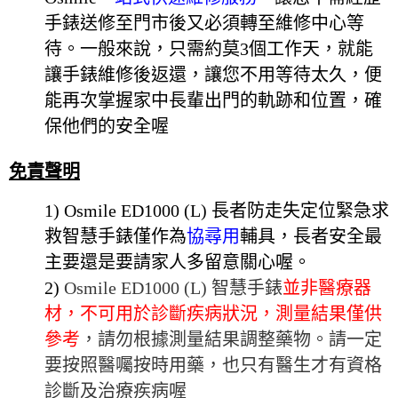
手錶送修至門市後又必須轉至維修中心等
待。一般來說，只需約莫3個工作天，就能
讓手錶維修後返還，讓您不用等待太久，便
能再次掌握家中長輩出門的軌跡和位置，確
保他們的安全喔
免責聲明
1) Osmile ED1000 (L)
長者防走失定位緊急求
救智慧手錶僅作為
協尋用
輔具，長者安全最
主要還是要請家人多留意關心喔。
2)
Osmile ED1000 (L)
智慧手錶
並非醫療器
材，不可用於診斷疾病狀況，測量結果僅供
參考
，請勿根據測量結果調整藥物。請一定
要按照醫囑按時用藥，也只有醫生才有資格
診斷及治療疾病喔