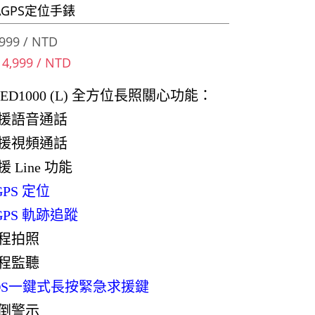
GPS定位手錶
999 / NTD
 4,999 / NTD
le ED1000 (L) 全方位長照關心功能：
援語音通話
援視頻通話
援 Line 功能
GPS 定位
GPS 軌跡追蹤
程拍照
程監聽
OS一鍵式長按緊急求援鍵
倒警示