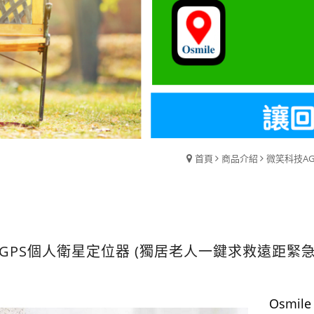
首頁
商品介紹
微笑科技A
GPS個人衛星定位器 (獨居老人一鍵求救遠距緊
Osmil