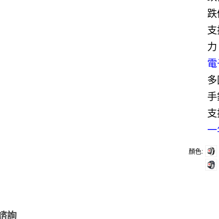
跌
支
力
電
多
手
支
一
顏色
諮詢