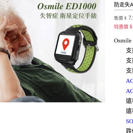
防走失A
7,
售價 $
$
特惠價
Osmi
支
支
支
A
A
遠
遠
S
跌