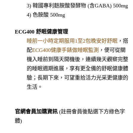
3) 韓國專利麩胺酸發酵物 (含GABA) 500mg
4) 色胺酸 500mg
ECG400 舒眠健康管理
睡前一小時定期服用1至2包晚安好舒眠
，搭
配
ECG400健康手錶做睡眠監測
，
便可從關
機入睡前到隔天開機後，連續幾天觀察完整
的睡眠週期進展，
享有更全備的舒眠健康體
驗；長期下來，可望重拾活力光采更健康的
生活。
官網會員加購資訊
(註冊會員後點選下方綠色字
體)