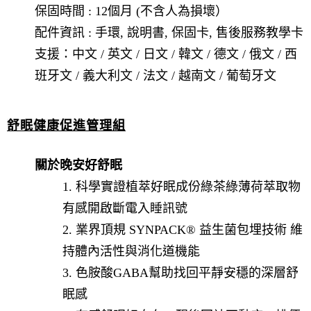
保固時間 : 12個月 (不含人為損壞）
配件資訊 : 手環, 說明書, 保固卡, 售後服務教學卡
支援：中文 / 英文 / 日文 / 韓文 / 德文 / 俄文 / 西
班牙文 / 義大利文 / 法文 / 越南文 / 葡萄牙文
舒眠健康促進管理組
關於晚安好舒眠
1. 科學實證植萃好眠成份綠茶綠薄荷萃取物
有感開啟斷電入睡訊號
2. 業界頂規 SYNPACK® 益生菌包埋技術 維
持體內活性與消化道機能
3. 色胺酸GABA幫助找回平靜安穩的深層舒
眠感