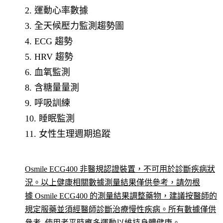
2. 運動心率數據
3. 全天候壓力監測趨勢圖
4. ECG 趨勢
5. HRV 趨勢
6. 血氧監測
8. 含糖量量測
9. 呼吸訓練
10. 睡眠監測
11. 女性生理週期追蹤
Osmile ECG400 非醫規認證裝置，不可用於診斷疾病狀
況。以上健康相關數據測量結果僅供參考，請勿根
據 Osmile ECG400 的測量結果調整藥物，建議按醫師的
規定服藥並須經醫師診斷治療慢性疾病。所有數據僅供
參考, 使用者平時應多運動以維持身體健康。