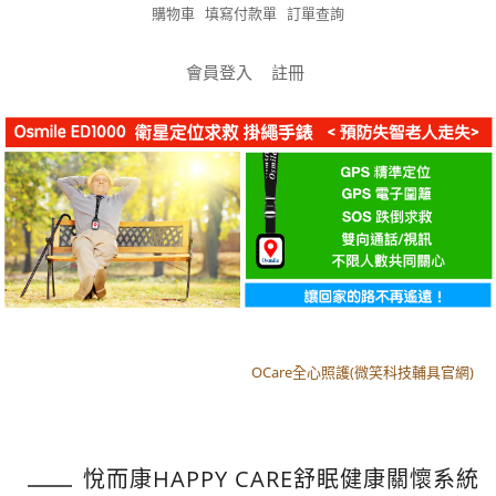
購物車
填寫付款單
訂單查詢
會員登入
註冊
OCare全心照護(微笑科技輔具官網)
OCare全心照護(微笑科技輔具官網)
悅而康HAPPY CARE舒眠健康關懷系統