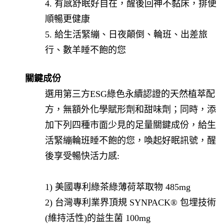
4. 有感舒眠好自在，醒後回神不黏床，排便
順暢更健康
5. 給生活緊繃、日夜顛倒、輪班、出差旅
行、數羊睡不飽的您
關鍵成份
選用第三方ESG綠色永續認證的天然植萃配
方，無額外化學賦形劑和甜味劑；同時，添
加下列四種市面少見的足量關鍵成份，給生
活緊繃輪班睡不飽的您，喚起好眠訊號，醒
後享受暢快活力感:
1) 美國專利綠茶綠薄荷萃取物 485mg
2) 台灣專利業界頂規 SYNPACK® 包埋技術
(維持活性)的益生菌 100mg