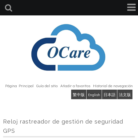
Página Principal
Guía del sitio
Añadir a favoritos
Historial de navegación
繁中版
English
日本語
法文版
Reloj rastreador de gestión de seguridad
GPS