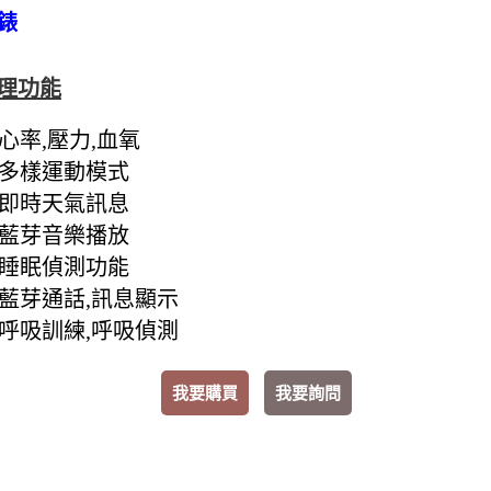
錶
理功能
心率,壓力,血氧
多樣運動模式
) 即時天氣訊息
) 藍芽音樂播放
) 睡眠偵測功能
) 藍芽通話,訊息顯示
) 呼吸訓練,呼吸偵測
我要購買
我要詢問