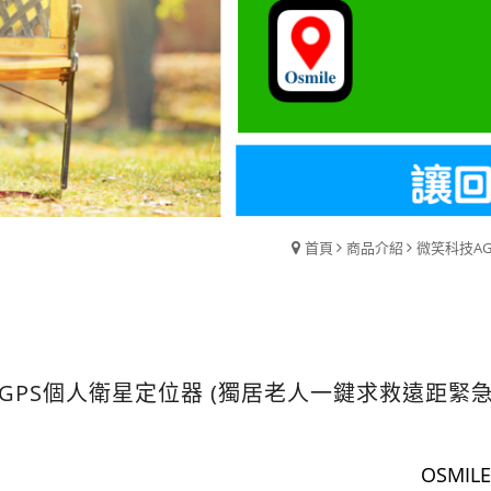
首頁
商品介紹
微笑科技A
GPS個人衛星定位器 (獨居老人一鍵求救遠距緊
OSMIL