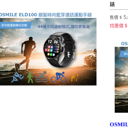
錶
5,
售價 $
$
特惠價
OSMI