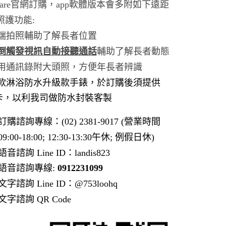
Care官網訂購，app軟體版本會多附如下遠距
照護功能:
 遠端拍照輔助了解長者位置
倒觸發視訊自動接聽通話
輔助了解長者動態
常用通訊錄附
大頭照，方便年長者辨識
款淋浴防水升級款手錶，於訂購後須提供
M卡，以利我司做防水封裝客製
訂購諮詢專線：(02) 2381-9017 (營業時間
09:00-18:00; 12:30-13:30午休; 例假日休)
語音諮詢 Line ID：landis823
語音諮詢專線:
0912231099
文字諮詢 Line ID：@753loohq
文字諮詢 QR Code