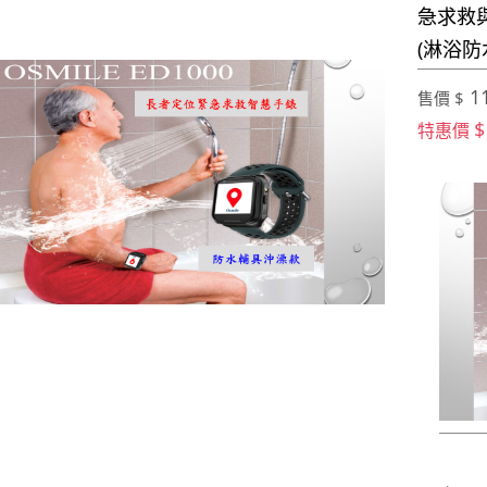
急求救
(淋浴防
11
售價 $
$
特惠價