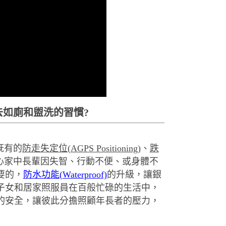
如廁和盥洗的習慣?
既有的
防走失定位(AGPS Positioning)
、
跌
心家中長輩因失智、行動不便、或身體不
要的，
防水功能(Waterproof)
的升級，讓銀
子女和居家照服員在百般忙碌的生活中，
的安全，讓彼此分擔照顧年長者的壓力，