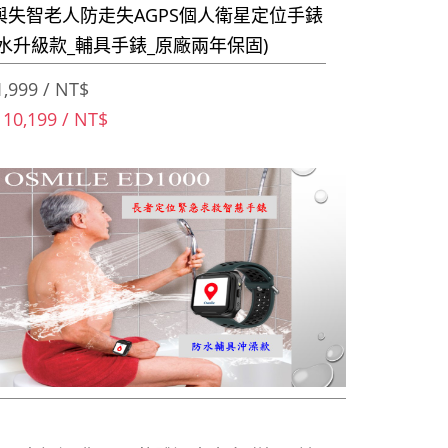
與失智老人防走失AGPS個人衛星定位手錶
水升級款_輔具手錶_原廠兩年保固)
,999 / NT$
 10,199 / NT$