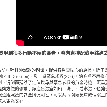
發現到很多行動不便的長者，會有直接配戴手錶進去
mile防水輔具沖澡款的問世，提供客戶更貼心的選擇。除了
all Detection)
、與
一鍵緊急求救(SOS)
，讓客戶不用擔
倒、滑倒而延誤了定位搜尋與緊急求救的黃金時機。更重
能夠方便的佩戴手錶進出浴室如廁、洗手、或淋浴，也讓
現遠距照護的安全與便利性，可以共同關懷長輩或個案主
家人更為安心!