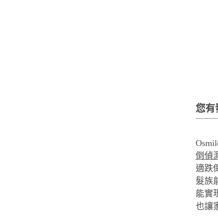
您有
Os
倒偵測(F
適跌
髮族
能實
也讓