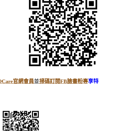
Care官網會員
並
掃碼訂閱FB臉書粉專
享特