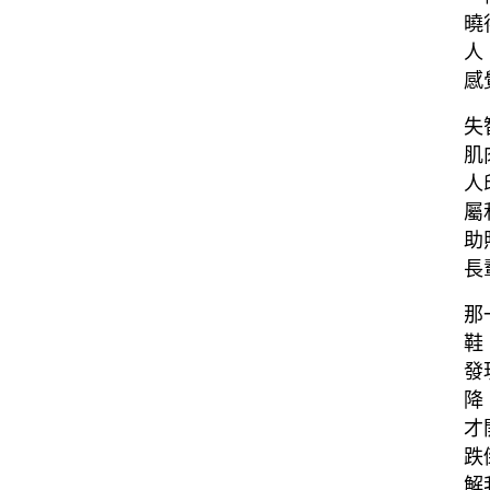
曉
人
感覺
失
肌
人
屬
助
長
那
鞋
發
降
才
跌
解