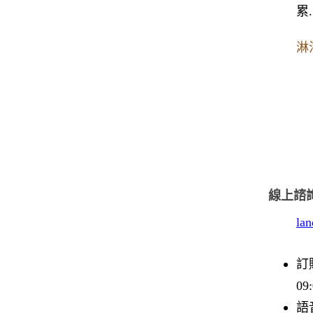
累.
淋
線上諮
la
訂購
09
語音