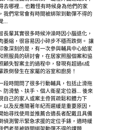
得去哪裡... 也難怪有時候身為他們的家
，我們常常會有時間被綁架到動彈不得的
...
智長輩其實很多時候沖澡時因小腦退化，
肉萎縮，很容易因小碎步不穩而跌倒。 讓
印象深刻的是，有一次參與輔具中心給家
和照服員的研討會，在居家照服個案和協
照顧失智案主的過程中，發現有超過6成
輩跌倒發生在家屬的浴室和廚房！
一段時間問了很多行動輔具，包括止滑拖
、防滑墊、扶手、個人衛星定位器... 後來
現自己的家人或案主骨質疏鬆和體力下
，以及反應隨著年紀而遲緩是重要原因，
開始尋找使用並推薦合適長者配戴且具備
倒偵測警示緊急求援的定位手錶，適時緩
我們老是被時間綁架動彈不得的課題...