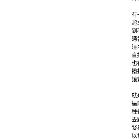
有
起
到
通
這
直
也
撥
讓
就
過
種
去
緊
以