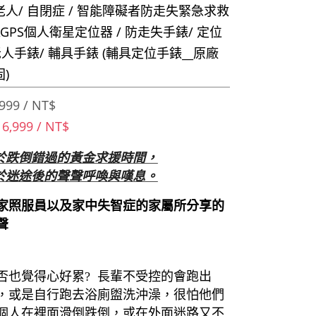
人/ 自閉症 / 智能障礙者防走失緊急求救
 AGPS個人衛星定位器 / 防走失手錶/ 定位
老人手錶/ 輔具手錶 (輔具定位手錶__原廠
)
999 / NT$
 6,999 / NT$
於跌倒錯過的黃金求援時間，
於迷途後的聲聲呼喚與嘆息。
家照服員以及家中失智症的家屬所分享的
聲
否也覺得心好累? 長輩不受控的會跑出
，或是自行跑去浴廁盥洗沖澡，很怕他們
個人在裡面滑倒跌倒，或在外面迷路又不