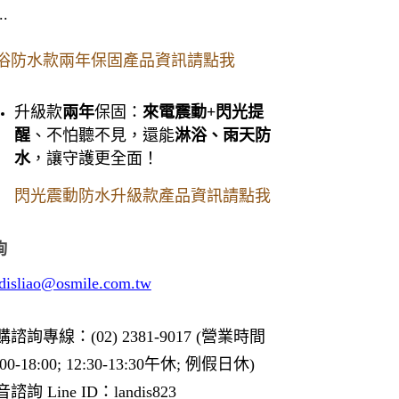
..
浴防水款兩年保固產品資訊請點我
升級款
兩年
保固：
來電震動+閃光提
醒
、不怕聽不見，還能
淋浴、雨天防
水
，讓守護更全面！
閃光震動防水升級款產品資訊請點我
詢
ndisliao@osmile.com.tw
諮詢專線：(02) 2381-9017 (營業時間
:00-18:00; 12:30-13:30午休; 例假日休)
諮詢 Line ID：landis823