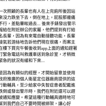
一次照顧的長輩也有人在上完廁所後因站
來沒力跌坐下去，倒在地上，屁股那邊痛
不行，差點暈眩過去... 後來手錶發出警示
報給在附近辦公的家屬，他們提到有打給
名長輩，因為有來電自動接聽功能，長輩
接氣若游絲地告訴他們現在很痛，而案主
在樓下買完午餐後收到app上面的通知趕著
打緊急電話叫救護車送到急診室，才稍微
緊急的狀況有緩和下來...
是因為有類似的經歷，才開始留意並使用
政府推廣的個人衛星定位器廠商提供的這
行動輔具，至少給家中失智症患者配戴進
跌倒或發出警示時，我們在附近還可以趕
被通知應變。希望這種行動輔具適時地可
幫到我們自己不要時間被綁架，讓心好