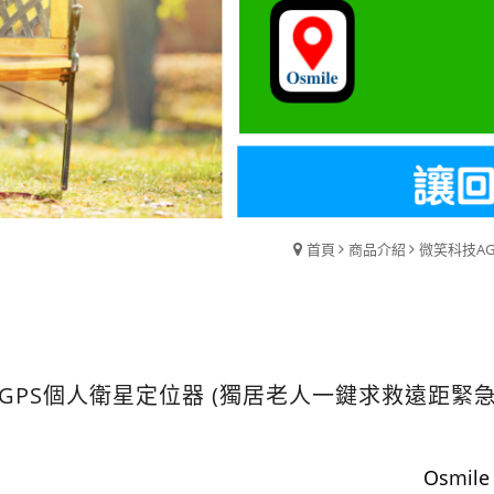
首頁
商品介紹
微笑科技A
GPS個人衛星定位器 (獨居老人一鍵求救遠距緊
Osmil