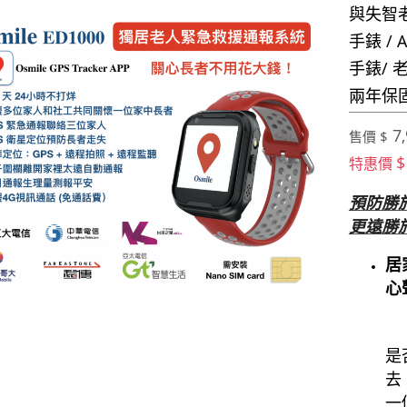
與失智老
手錶 /
手錶/ 
兩年保固
7,
售價 $
$
特惠價
預防勝
更遠勝
居
心
是
去
一